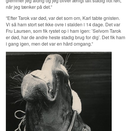
glemmer jeg aldrig og jeg bliver ærligt talt stadig lidt rørt,
når jeg tænker på det.”
”Efter Tarok var død, var det som om, Karl tabte gnisten.
Vi så ham stort set ikke ovre i stalden i 14 dage. Det var
Fru Laursen, som fik rystet op i ham igen: ’Selvom Tarok
er død, har de andre heste stadig brug for dig’. Det fik ham
i gang igen, men det var en hård omgang.”