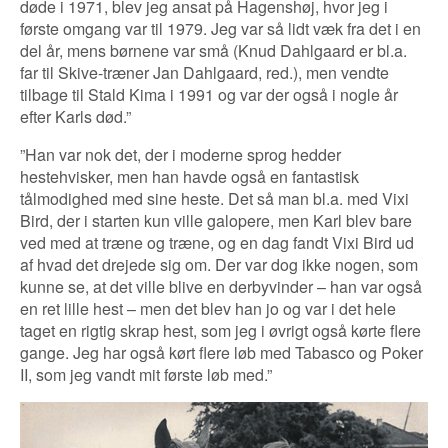
døde i 1971, blev jeg ansat på Hagenshøj, hvor jeg i
første omgang var til 1979. Jeg var så lidt væk fra det i en
del år, mens børnene var små (Knud Dahlgaard er bl.a.
far til Skive-træner Jan Dahlgaard, red.), men vendte
tilbage til Stald Kima i 1991 og var der også i nogle år
efter Karls død.”
”Han var nok det, der i moderne sprog hedder
hestehvisker, men han havde også en fantastisk
tålmodighed med sine heste. Det så man bl.a. med Vixi
Bird, der i starten kun ville galopere, men Karl blev bare
ved med at træne og træne, og en dag fandt Vixi Bird ud
af hvad det drejede sig om. Der var dog ikke nogen, som
kunne se, at det ville blive en derbyvinder – han var også
en ret lille hest – men det blev han jo og var i det hele
taget en rigtig skrap hest, som jeg i øvrigt også kørte flere
gange. Jeg har også kørt flere løb med Tabasco og Poker
II, som jeg vandt mit første løb med.”