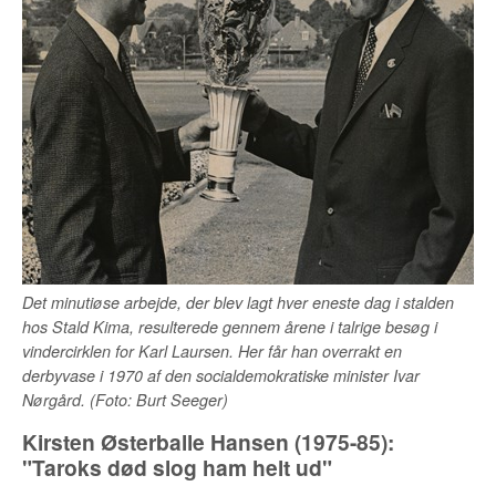
Det minutiøse arbejde, der blev lagt hver eneste dag i stalden
hos Stald Kima, resulterede gennem årene i talrige besøg i
vindercirklen for Karl Laursen. Her får han overrakt en
derbyvase i 1970 af den socialdemokratiske minister Ivar
Nørgård. (Foto: Burt Seeger)
Kirsten Østerballe Hansen (1975-85):
"
Taroks død slog ham helt ud"