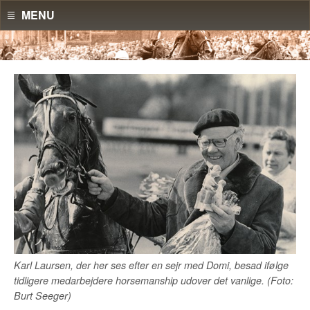
MENU
Karl Laursen, der her ses efter en sejr med Domi, besad ifølge
tidligere medarbejdere horsemanship udover det vanlige. (Foto:
Burt Seeger)