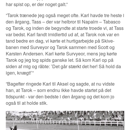
har spist op, er der noget galt.”
”Tarok trænede jeg også meget ofte. Karl havde tre heste i
den årgang, Tass – der var helbror til Napalm – Tabasco
og Tarok, og inden de begyndte at starte troede vi, at Tass
var bedst. Karl fandt imidlertid ud af, at Tarok nok var en
tand bedre en dag, vi kørte et hurtigarbejde på Skive-
banen med Surveyor og Tarok sammen med Scott og
Karsten Andersen. Karl kørte Survyeor, mens jeg kørte
Tarok og jeg tog spids ganske let. Så kom Karl op på
siden af mig og råbte: ’Det går stærkt det her! Så hold da
igen, knægt!’”
”Bagefter ringede Karl til Aksel og sagde, at nu vidste
han, at Tarok – som endnu ikke havde startet på det
tidspunkt - var den bedste i den årgang og det kom jo
også til at holde stik.