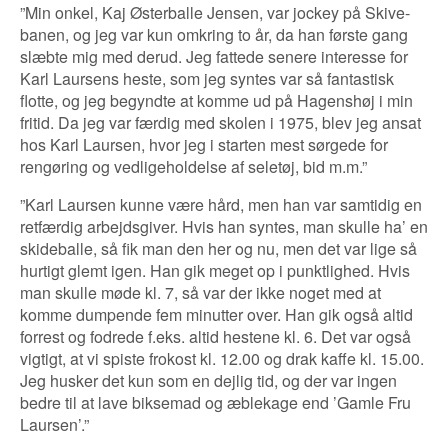
”Min onkel, Kaj Østerballe Jensen, var jockey på Skive-
banen, og jeg var kun omkring to år, da han første gang
slæbte mig med derud. Jeg fattede senere interesse for
Karl Laursens heste, som jeg syntes var så fantastisk
flotte, og jeg begyndte at komme ud på Hagenshøj i min
fritid. Da jeg var færdig med skolen i 1975, blev jeg ansat
hos Karl Laursen, hvor jeg i starten mest sørgede for
rengøring og vedligeholdelse af seletøj, bid m.m.”
”Karl Laursen kunne være hård, men han var samtidig en
retfærdig arbejdsgiver. Hvis han syntes, man skulle ha’ en
skideballe, så fik man den her og nu, men det var lige så
hurtigt glemt igen. Han gik meget op i punktlighed. Hvis
man skulle møde kl. 7, så var der ikke noget med at
komme dumpende fem minutter over. Han gik også altid
forrest og fodrede f.eks. altid hestene kl. 6. Det var også
vigtigt, at vi spiste frokost kl. 12.00 og drak kaffe kl. 15.00.
Jeg husker det kun som en dejlig tid, og der var ingen
bedre til at lave biksemad og æblekage end ’Gamle Fru
Laursen’.”