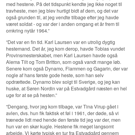
med hestene. På det tidspunkt kendte jeg ikke noget til
travheste, men jeg blev hurtigt bidt af dem, og det var
også grunden til, at jeg vendte tilbage efter jeg havde
været soldat - og var der i anden omgang et år frem til
omkring nytår 1964.”
”Det var en fin tid. Karl Laursen var en utrolig dygtig
hestemand. Det år, jeg kom derop, havde Tobias vundet
Provinsmesterskabet, men Karl Laursen havde også
Alema Tilt og Tom Britton, som også vandt mange løb.
Senere kom også Dynamo, Flammen og Gagarin, der var
nogle af hans første gode heste, som han selv
opdrættede. Dynamo blev solgt til Sverige, og jeg kan
huske, at Søren Nordin var på Estvadgård næsten en hel
uge for at se på hesten.”
”Dengang, hvor jeg kom tilbage, var Tina Virup gået i
avlen, dvs. hun fik faktisk et føl i 1961, der døde, så vi
trænede lidt med hende den første tid jeg var der, men
hun var en skør kugle. Hestene fik meget langsomt
arbejde. Vi kørte typisk en tur fra Estvadgård gennem