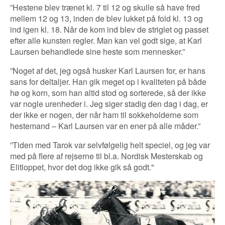
”Hestene blev trænet kl. 7 til 12 og skulle så have fred
mellem 12 og 13, inden de blev lukket på fold kl. 13 og
ind igen kl. 18. Når de kom ind blev de striglet og passet
efter alle kunsten regler. Man kan vel godt sige, at Karl
Laursen behandlede sine heste som mennesker.”
”Noget af det, jeg også husker Karl Laursen for, er hans
sans for deltaljer. Han gik meget op i kvaliteten på både
hø og korn, som han altid stod og sorterede, så der ikke
var nogle urenheder i. Jeg siger stadig den dag i dag, er
der ikke er nogen, der når ham til sokkeholderne som
hestemand – Karl Laursen var en ener på alle måder.”
”Tiden med Tarok var selvfølgelig helt speciel, og jeg var
med på flere af rejserne til bl.a. Nordisk Mesterskab og
Elitloppet, hvor det dog ikke gik så godt."