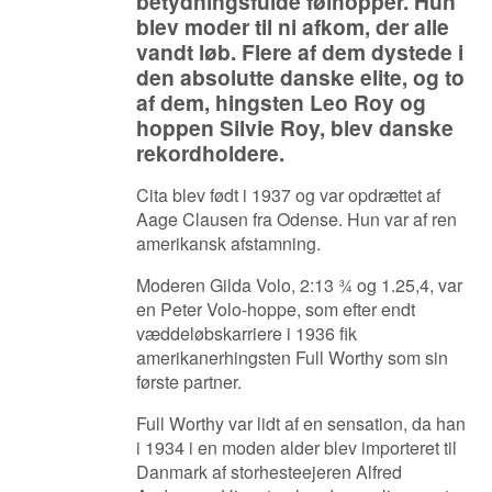
betydningsfulde følhopper. Hun
blev moder til ni afkom, der alle
vandt løb. Flere af dem dystede i
den absolutte danske elite, og to
af dem, hingsten Leo Roy og
hoppen Silvie Roy, blev danske
rekordholdere.
Cita blev født i 1937 og var opdrættet af
Aage Clausen fra Odense. Hun var af ren
amerikansk afstamning.
Moderen Gilda Volo, 2:13 ¾ og 1.25,4, var
en Peter Volo-hoppe, som efter endt
væddeløbskarriere i 1936 fik
amerikanerhingsten Full Worthy som sin
første partner.
Full Worthy var lidt af en sensation, da han
i 1934 i en moden alder blev importeret til
Danmark af storhesteejeren Alfred