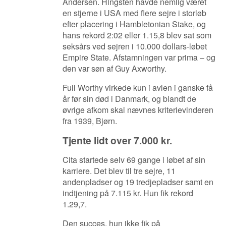
Andersen. Hingsten havde nemlig været
en stjerne i USA med flere sejre i storløb
efter placering i Hambletonian Stake, og
hans rekord 2:02 eller 1.15,8 blev sat som
seksårs ved sejren i 10.000 dollars-løbet
Empire State. Afstamningen var prima – og
den var søn af Guy Axworthy.
Full Worthy virkede kun i avlen i ganske få
år før sin død i Danmark, og blandt de
øvrige afkom skal nævnes kriterievinderen
fra 1939, Bjørn.
Tjente lidt over 7.000 kr.
Cita startede selv 69 gange i løbet af sin
karriere. Det blev til tre sejre, 11
andenpladser og 19 tredjepladser samt en
indtjening på 7.115 kr. Hun fik rekord
1.29,7.
Den succes, hun ikke fik på