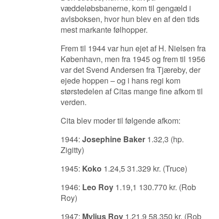
væddeløbsbanerne, kom til gengæld i
avlsboksen, hvor hun blev en af den tids
mest markante følhopper.
Frem til 1944 var hun ejet af H. Nielsen fra
København, men fra 1945 og frem til 1956
var det Svend Andersen fra Tjæreby, der
ejede hoppen – og i hans regi kom
størstedelen af Citas mange fine afkom til
verden.
Cita blev moder til følgende afkom:
1944:
Josephine Baker
1.32,3 (hp.
Zigitty)
1945:
Koko
1.24,5 31.329 kr. (Truce)
1946:
Leo Roy
1.19,1 130.770 kr. (Rob
Roy)
1947:
Mylius Roy
1.21,9 58.350 kr. (Rob