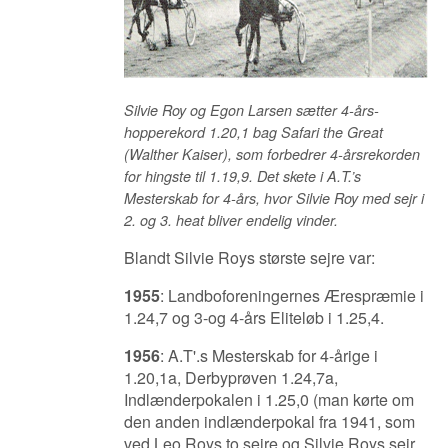
Silvie Roy og Egon Larsen sætter 4-års-
hopperekord 1.20,1 bag Safari the Great
(Walther Kaiser), som forbedrer 4-årsrekorden
for hingste til 1.19,9. Det skete i A.T.’s
Mesterskab for 4-års, hvor Silvie Roy med sejr i
2. og 3. heat bliver endelig vinder.
Blandt Silvie Roys største sejre var:
1955
: Landboforeningernes Ærespræmie i
1.24,7 og 3-og 4-års Eliteløb i 1.25,4.
1956
:
A.T'.s Mesterskab for 4-årige i
1.20,1a,
Derbyprøven 1.24,7a,
Indlænderpokalen i 1.25,0 (man kørte om
den anden indlænderpokal fra 1941, som
ved Leo Roys to sejre og Silvie Roys sejr