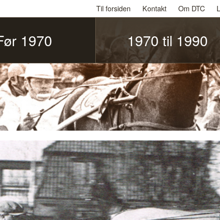
Til forsiden
Kontakt
Om DTC
L
Før 1970
1970 til 1990