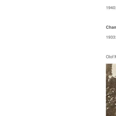
1940:
Cham
1933:
Olof 