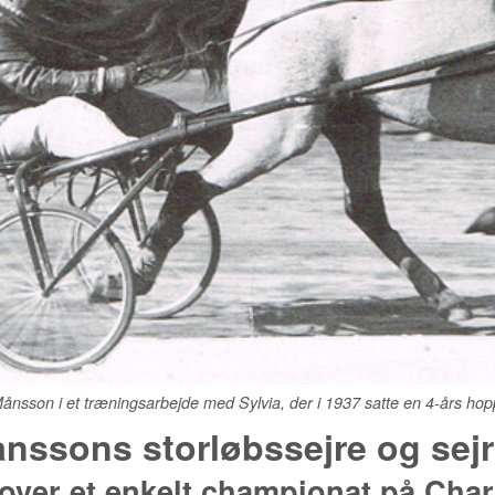
ånsson i et træningsarbejde med Sylvia, der i 1937 satte en 4-års hopp
nssons storløbssejre og sejrs
over et enkelt championat på Char