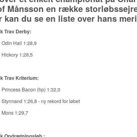
f Månsson en række storløbssejre i
 kan du se en liste over hans merit
k Trav Derby:
 Odin Hall 1:28,9
 Hickory 1:28,5
k Trav Kriterium:
 Princess Bacon (hp) 1:32,0
:
Styrmand 1:26,8 - ny rekord for løbet
 Mons 1:29,7
k Opdrætningsløb :