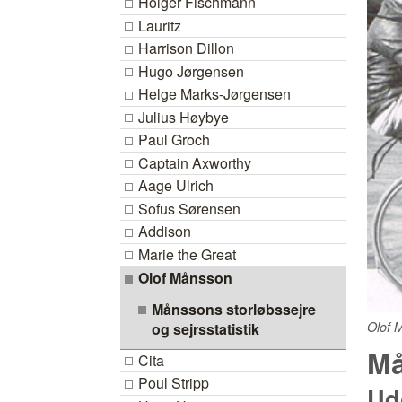
Holger Fischmann
Lauritz
Harrison Dillon
Hugo Jørgensen
Helge Marks-Jørgensen
Julius Høybye
Paul Groch
Captain Axworthy
Aage Ulrich
Sofus Sørensen
Addison
Marie the Great
Olof Månsson
Månssons storløbssejre
Olof M
og sejrsstatistik
Må
Cita
Poul Stripp
Ud