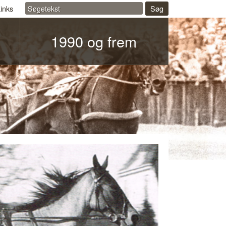
inks
Søg
1990 og frem