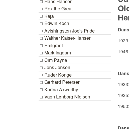
Hans Hansen
Olo
Rex the Great
Her
Kaja
Edwin Koch
Dans
Avlshingsten Joe's Pride
Walther Kaiser-Hansen
1933:
Emigrant
1946:
Mark Ingdam
Cim Payne
Jens Jensen
Dans
Ruder Konge
Gerhard Petersen
1933:
Karina Axworthy
1935
Vagn Lønborg Nielsen
1950:
Dans