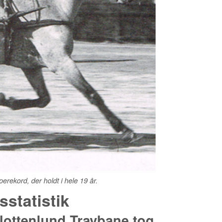
erekord, der holdt i hele 19 år.
statistik
lottenlund Travbane tog