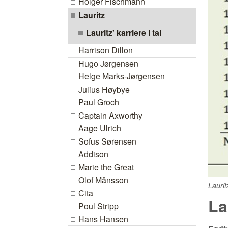
Holger Fischmann
Lauritz
Lauritz' karriere i tal
Harrison Dillon
Hugo Jørgensen
Helge Marks-Jørgensen
Julius Høybye
Paul Groch
Captain Axworthy
Aage Ulrich
Sofus Sørensen
Addison
Marie the Great
Olof Månsson
Laurit
Cita
La
Poul Stripp
Hans Hansen