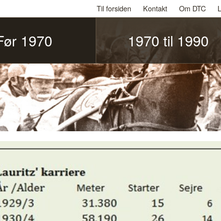
Til forsiden
Kontakt
Om DTC
L
Før 1970
1970 til 1990