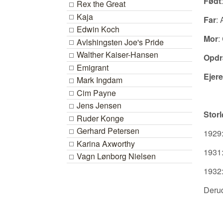
Født
Rex the Great
Kaja
Far
:
Edwin Koch
Mor
:
Avlshingsten Joe's Pride
Walther Kaiser-Hansen
Opdr
Emigrant
Ejere
Mark Ingdam
Cim Payne
Jens Jensen
Storl
Ruder Konge
Gerhard Petersen
1929:
Karina Axworthy
1931:
Vagn Lønborg Nielsen
1932:
Derud