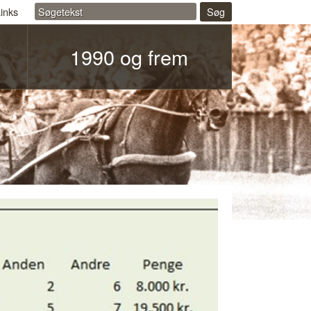
inks
Søg
1990 og frem