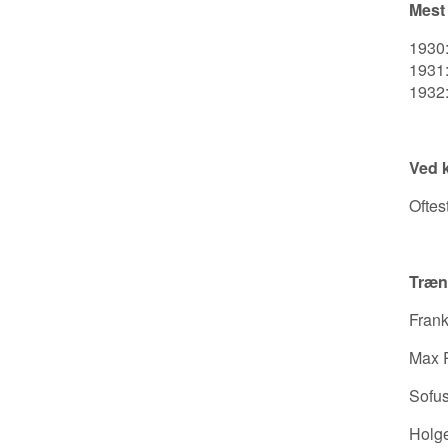
Mest
1930:
1931:
1932:
Ved k
Oftes
Træne
Frank
Max 
Sofus
Holg