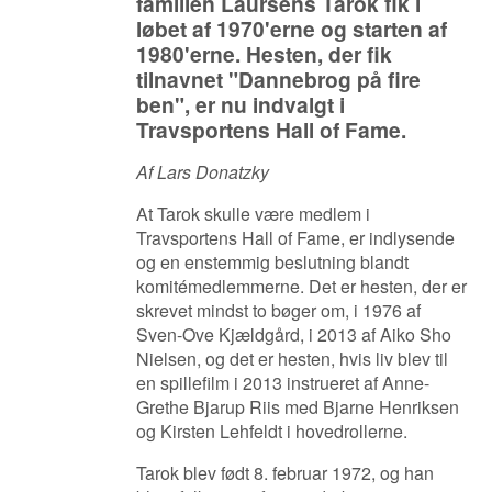
familien Laursens Tarok fik i
løbet af 1970'erne og starten af
1980'erne. Hesten, der fik
tilnavnet "Dannebrog på fire
ben", er nu indvalgt i
Travsportens Hall of Fame.
Af Lars Donatzky
At Tarok skulle være medlem i
Travsportens Hall of Fame, er indlysende
og en enstemmig beslutning blandt
komitémedlemmerne. Det er hesten, der er
skrevet mindst to bøger om, i 1976 af
Sven-Ove Kjældgård, i 2013 af Aiko Sho
Nielsen, og det er hesten, hvis liv blev til
en spillefilm i 2013 instrueret af Anne-
Grethe Bjarup Riis med Bjarne Henriksen
og Kirsten Lehfeldt i hovedrollerne.
Tarok blev født 8. februar 1972, og han