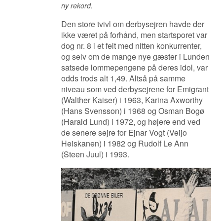
ny rekord.
Den store tvivl om derbysejren havde der
ikke været på forhånd, men startsporet var
dog nr. 8 i et felt med nitten konkurrenter,
og selv om de mange nye gæster i Lunden
satsede lommepengene på deres idol, var
odds trods alt 1,49. Altså på samme
niveau som ved derbysejrene for Emigrant
(Walther Kaiser) i 1963, Karina Axworthy
(Hans Svensson) i 1968 og Osman Bogø
(Harald Lund) i 1972, og højere end ved
de senere sejre for Ejnar Vogt (Veijo
Heiskanen) i 1982 og Rudolf Le Ann
(Steen Juul) i 1993.