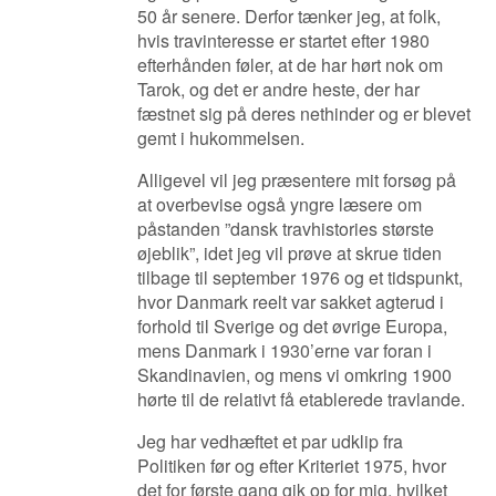
50 år senere. Derfor tænker jeg, at folk,
hvis travinteresse er startet efter 1980
efterhånden føler, at de har hørt nok om
Tarok, og det er andre heste, der har
fæstnet sig på deres nethinder og er blevet
gemt i hukommelsen.
Alligevel vil jeg præsentere mit forsøg på
at overbevise også yngre læsere om
påstanden ”dansk travhistories største
øjeblik”, idet jeg vil prøve at skrue tiden
tilbage til september 1976 og et tidspunkt,
hvor Danmark reelt var sakket agterud i
forhold til Sverige og det øvrige Europa,
mens Danmark i 1930’erne var foran i
Skandinavien, og mens vi omkring 1900
hørte til de relativt få etablerede travlande.
Jeg har vedhæftet et par udklip fra
Politiken før og efter Kriteriet 1975, hvor
det for første gang gik op for mig, hvilket