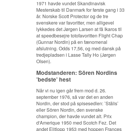
1971 havde vundet Skandinavisk
Mesterskab til Danmark for første gang i 33
år. Norske Scott Protector og de tre
svenskere var favoritter, men alligevel
lykkedes det Jørgen Larsen at få Ikaros til
at speedbesejre totofavoritten Flight Chap
(Gunnar Nordin) på en fænomenal
afslutning. Odds 17,56, og med dansk på
tredjepladsen i Lasse Tally Ho (Jørgen
Olsen).
Modstanderen: Sören Nordins
’bedste’ hest
Når vi nu igen går frem mod d. 26.
september 1976, så var det en anden
Nordin, der stod på spisesedlen: ’Stålis’
eller Sören Nordin, den svenske
champion, der havde vundet alt. Prix
d'Amerique 1950 med Scotch Fez. Det
andet Elitlopp 1953 med hoppen Frances