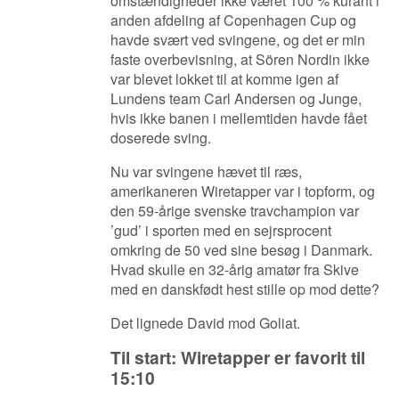
omstændigheder ikke været 100 % kurant i
anden afdeling af Copenhagen Cup og
havde svært ved svingene, og det er min
faste overbevisning, at Sören Nordin ikke
var blevet lokket til at komme igen af
Lundens team Carl Andersen og Junge,
hvis ikke banen i mellemtiden havde fået
doserede sving.
Nu var svingene hævet til ræs,
amerikaneren Wiretapper var i topform, og
den 59-årige svenske travchampion var
’gud’ i sporten med en sejrsprocent
omkring de 50 ved sine besøg i Danmark.
Hvad skulle en 32-årig amatør fra Skive
med en danskfødt hest stille op mod dette?
Det lignede David mod Goliat.
Til start: Wiretapper er favorit til
15:10