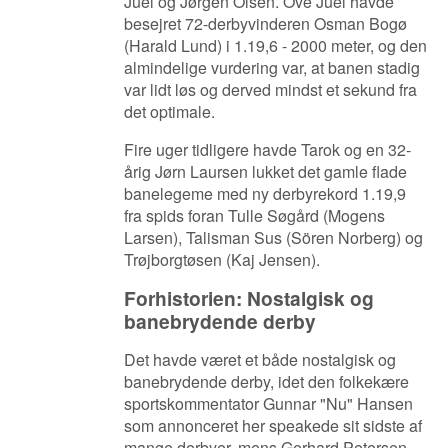
Juel og Jørgen Olsen. Ove Juel havde
besejret 72-derbyvinderen Osman Bogø
(Harald Lund) i 1.19,6 - 2000 meter, og den
almindelige vurdering var, at banen stadig
var lidt løs og derved mindst et sekund fra
det optimale.
Fire uger tidligere havde Tarok og en 32-
årig Jørn Laursen lukket det gamle flade
banelegeme med ny derbyrekord 1.19,9
fra spids foran Tulle Søgård (Mogens
Larsen), Talisman Sus (Sören Norberg) og
Trøjborgtøsen (Kaj Jensen).
Forhistorien: Nostalgisk og
banebrydende derby
Det havde været et både nostalgisk og
banebrydende derby, idet den folkekære
sportskommentator Gunnar "Nu" Hansen
som annonceret her speakede sit sidste af
mange derbyer, mens Gerhard Petersen