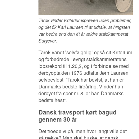
Tarok vinder Kriteriumsprøven uden problemer,
og det fik Karl Laursen til at udtale, at hingsten
var bedre end den ét år ældre staldkammerat
Suryevor.
Tarok vandt ’selvfølgelig’ også sit Kriterium
og forbedrede i øvrigt staldkammeratens
løbsrekord til 1.20,2, og i forbindelse med
derbyoptakten 1976 udtalte Jørn Laursen
selvbevidst: ”Tarok har bevist, at han er
Danmarks bedste fireåring. Vinder han
derbyet fra spor nr. 8, er han Danmarks
bedste hest”.
Dansk travsport kørt bagud
gennem 30 år
Det troede vi på, men hvor langt ville det
så række? Man skal huske, at dansk