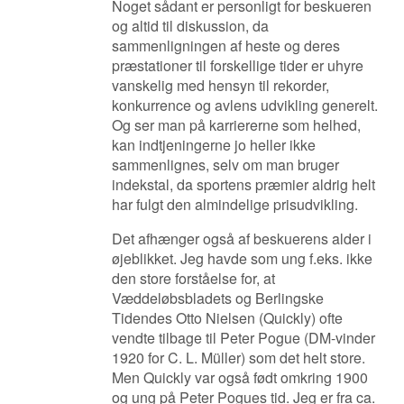
Noget sådant er personligt for beskueren
og altid til diskussion, da
sammenligningen af heste og deres
præstationer til forskellige tider er uhyre
vanskelig med hensyn til rekorder,
konkurrence og avlens udvikling generelt.
Og ser man på karriererne som helhed,
kan indtjeningerne jo heller ikke
sammenlignes, selv om man bruger
indekstal, da sportens præmier aldrig helt
har fulgt den almindelige prisudvikling.
Det afhænger også af beskuerens alder i
øjeblikket. Jeg havde som ung f.eks. ikke
den store forståelse for, at
Væddeløbsbladets og Berlingske
Tidendes Otto Nielsen (Quickly) ofte
vendte tilbage til Peter Pogue (DM-vinder
1920 for C. L. Müller) som det helt store.
Men Quickly var også født omkring 1900
og ung på Peter Pogues tid. Jeg er fra ca.