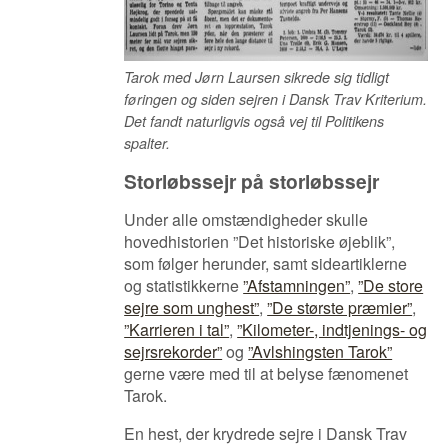
Tarok med Jørn Laursen sikrede sig tidligt
føringen og siden sejren i Dansk Trav Kriterium.
Det fandt naturligvis også vej til Politikens
spalter.
Storløbssejr på storløbssejr
Under alle omstændigheder skulle
hovedhistorien ”Det historiske øjeblik”,
som følger herunder, samt sideartiklerne
og statistikkerne
”Afstamningen”
,
”De store
sejre som unghest”
,
”De største præmier”
,
”Karrieren i tal”
,
”Kilometer-, indtjenings- og
sejrsrekorder”
og
”Avlshingsten Tarok”
gerne være med til at belyse fænomenet
Tarok.
En hest, der krydrede sejre i Dansk Trav