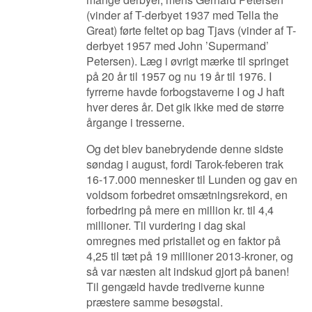
(vinder af T-derbyet 1937 med Tella the
Great) førte feltet op bag Tjavs (vinder af T-
derbyet 1957 med John
’Supermand’
Petersen). Læg i øvrigt mærke til springet
på 20 år til 1957 og nu 19 år til 1976. I
fyrrerne havde forbogstaverne I og J haft
hver deres år. Det gik ikke med de større
årgange i tresserne.
Og det blev banebrydende denne sidste
søndag i august, fordi Tarok-feberen trak
16-17.000 mennesker til Lunden og gav en
voldsom forbedret omsætningsrekord, en
forbedring på mere en million kr. til 4,4
millioner. Til vurdering i dag skal
omregnes med pristallet og en faktor på
4,25 til tæt på 19 millioner 2013-kroner, og
så var næsten alt indskud gjort på banen!
Til gengæld havde trediverne kunne
præstere samme besøgstal.