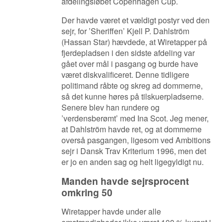
afdelingsløbet Copenhagen Cup.
Der havde været et vældigt postyr ved den
sejr, for ’Sheriffen’ Kjell P. Dahlström
(Hassan Star) hævdede, at Wiretapper på
fjerdepladsen i den sidste afdeling var
gået over mål i pasgang og burde have
været diskvalificeret. Denne tidligere
politimand råbte og skreg ad dommerne,
så det kunne høres på tilskuerpladserne.
Senere blev han rundere og
’verdensberømt’ med Ina Scot.
Jeg mener,
at Dahlström havde ret, og at dommerne
overså pasgangen, ligesom ved Ambitions
sejr i Dansk Trav Kriterium 1996, men det
er jo en anden sag og helt ligegyldigt nu.
Manden havde sejrsprocent
omkring 50
Wiretapper havde under alle