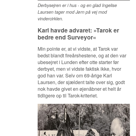
Derbysejren er i hus - og en glad Ingelise
Laursen tager mod Jørn på vej mod
vindercirklen.
Karl havde advaret: »Tarok er
bedre end Surveyor«
Min pointe er, at vi vidste, at Tarok var
bedst blandt fireårshestene, og at den var
ubesejret i Lunden efter otte starter før
derbyet, men vi vidste faktisk ikke, hvor
god han var. Selv om 69-årige Karl
Laursen, der sjældent talte over sig, godt
nok havde givet en øjenåbner et helt år
tidligere op til Tarok-kriteriet.