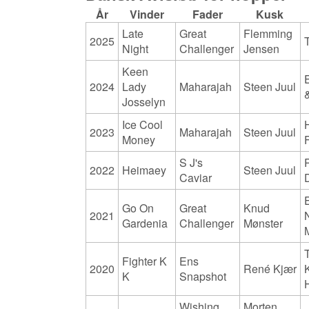
År
Vinder
Fader
Kusk
Late
Great
Flemming
2025
Night
Challenger
Jensen
Keen
2024
Lady
Maharajah
Steen Juul
Josselyn
Ice Cool
2023
Maharajah
Steen Juul
Money
S J's
2022
Heimaey
Steen Juul
Caviar
Go On
Great
Knud
2021
Gardenia
Challenger
Mønster
Fighter K
Ens
2020
René Kjær
K
Snapshot
Wishing
Morten