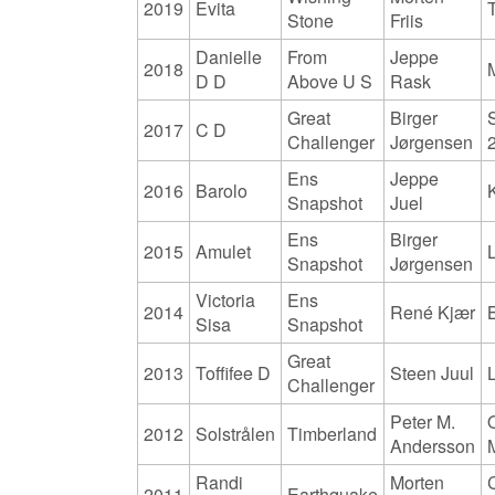
2019
Evita
Stone
Friis
Danielle
From
Jeppe
2018
D D
Above U S
Rask
Great
Birger
2017
C D
Challenger
Jørgensen
Ens
Jeppe
2016
Barolo
Snapshot
Juel
Ens
Birger
2015
Amulet
Snapshot
Jørgensen
Victoria
Ens
2014
René Kjær
Sisa
Snapshot
Great
2013
Toffifee D
Steen Juul
Challenger
Peter M.
2012
Solstrålen
Timberland
Andersson
Randi
Morten
2011
Earthquake