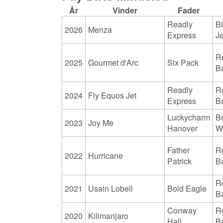
År
Vinder
Fader
Readly
Bi
2026
Menza
Express
J
R
2025
Gourmet d'Arc
Six Pack
B
Readly
R
2024
Fly Equos Jet
Express
B
Luckycharm
B
2023
Joy Me
Hanover
W
Father
R
2022
Hurricane
Patrick
B
R
2021
Usain Lobell
Bold Eagle
B
Conway
R
2020
Kilimanjaro
Hall
B