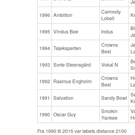
J
Carmody
1996
Ambition
Ke
Lobell
Bi
1995
Vindus Bee
Indus
J
Crowns
J
1994
Tøjeksperten
Best
L
B
1993
Sorte Steensgård
Vokal N
S
Crowns
H
1992
Rasmus Engholm
Best
L
S
1991
Salvation
Sandy Bowl
K
Smokin
V
1990
Oscar Guy
Yankee
H
Fra 1990 til 2015 var løbets distance 2100