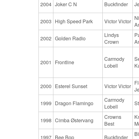
2004
Joker C N
Buckfinder
J
Ni
2003
High Speed Park
Victor Victor
A
Lindys
Pa
2002
Golden Radio
Crown
A
Carmody
S
2001
Frontline
Lobell
K
F
2000
Esterel Sunset
Victor Victor
J
Carmody
1999
Dragon Flamingo
S
Lobell
Crowns
K
1998
Cimba Østervang
Best
M
Bi
1997
Bee Bop
Buckfinder