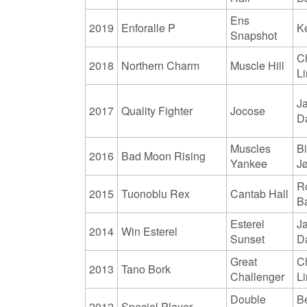
Ens
2019
Enforalle P
Ke
Snapshot
Ch
2018
Northern Charm
Muscle Hill
L
J
2017
Quality Fighter
Jocose
D
Muscles
Bi
2016
Bad Moon Rising
Yankee
J
R
2015
Tuonoblu Rex
Cantab Hall
B
Esterel
J
2014
Win Esterel
Sunset
D
Great
Ch
2013
Tano Bork
Challenger
L
Double
B
2012
Special Player