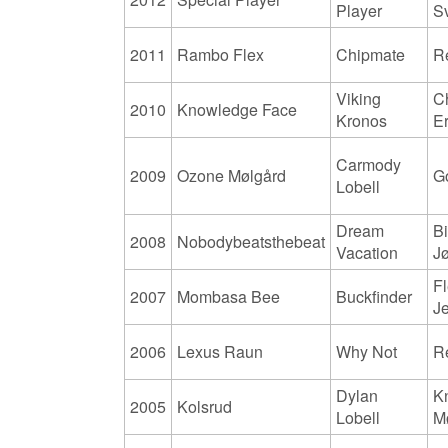
Player
S
2011
Rambo Flex
Chipmate
R
Viking
Ch
2010
Knowledge Face
Kronos
E
Carmody
2009
Ozone Mølgård
G
Lobell
Dream
Bi
2008
Nobodybeatsthebeat
Vacation
J
F
2007
Mombasa Bee
Buckfinder
J
2006
Lexus Raun
Why Not
R
Dylan
K
2005
Kolsrud
Lobell
M