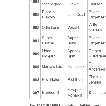
1994
Steensgård
Crown
Laursen
Piccolo
Birger
1993
Little Devil
Diavolo
Jørgense
Willy
1992
Odin Lunø
Vokal N
Nielsen
Super
Super
Birger
1991
Dancer
Bowl
Jørgense
Mode
Speedy
Preben
1990
Frøkjær
Spin
Kjærsgaa
Pauli
1989
Mama's Lad
Homesick
Andersen
Thorkild
1988
Kiwi Hofen
Richthofen
Jensen
Newport
1987
Ivanhoe R
Steen Juu
Monarch
Fra 1987 til 1995 blev løbet afviklet over