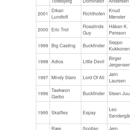
Toftebjerg
Dominator
Andersen
Dikan
Knud
2001
Richthofen
Lundtoft
Mønster
Rosalinds
Håkan K.
2000
Eric Trot
Guy
Persson
Seppo
1999
Big Casting
Buckfinder
Kukkonen
Birger
1998
Adios
Little Devil
Jørgense
Jørn
1997
Mindy Staro
Lord Of All
Laursen
Taekwon
1996
Buckfinder
Steen Juu
Garbo
Leo
1995
Skalflex
Espay
Søndergå
Ræs
Scotian
Jørn