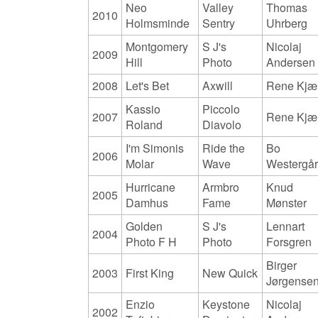
Neo
Valley
Thomas
2010
Holmsminde
Sentry
Uhrberg
Montgomery
S J's
Nicolaj
2009
Hill
Photo
Andersen
2008
Let's Bet
Axwill
Rene Kjæ
Kassio
Piccolo
2007
Rene Kjæ
Roland
Diavolo
I'm Simonis
Ride the
Bo
2006
Molar
Wave
Westergå
Hurricane
Armbro
Knud
2005
Damhus
Fame
Mønster
Golden
S J's
Lennart
2004
Photo F H
Photo
Forsgren
Birger
2003
First King
New Quick
Jørgense
Enzio
Keystone
Nicolaj
2002