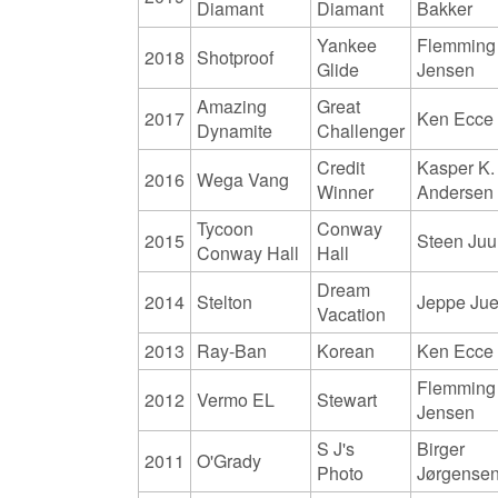
Diamant
Diamant
Bakker
Yankee
Flemming
2018
Shotproof
Glide
Jensen
Amazing
Great
2017
Ken Ecce
Dynamite
Challenger
Credit
Kasper K.
2016
Wega Vang
Winner
Andersen
Tycoon
Conway
2015
Steen Juu
Conway Hall
Hall
Dream
2014
Stelton
Jeppe Jue
Vacation
2013
Ray-Ban
Korean
Ken Ecce
Flemming
2012
Vermo EL
Stewart
Jensen
S J's
Birger
2011
O'Grady
Photo
Jørgense