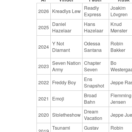
Readly
Joakim
2026
Kreadlys Lew
Express
Lövgren
Daniel
Hans
Knud
2025
Hazelaar
Hazelaar
Mønster
Y Not
Odessa
Robin
2024
Diamant
Santana
Bakker
Seven Nation
Chapter
Bo
2023
Army
Seven
Westerga
Ens
2022
Freddy Boy
Jeppe Ra
Snapshot
Broad
Flemming
2021
Emoji
Bahn
Jensen
Dream
2020
Stoletheshow
Jeppe Jue
Vacation
Tsunami
Gustav
Robin
2019