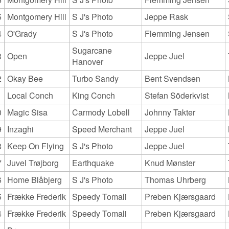
5
Montgomery Hill
S J's Photo
Jeppe Rask
4
O'Grady
S J's Photo
Flemming Jensen
Sugarcane
3
Open
Jeppe Juel
Hanover
2
Okay Bee
Turbo Sandy
Bent Svendsen
1
Local Conch
King Conch
Stefan Söderkvist
0
Magic Sisa
Carmody Lobell
Johnny Takter
9
Inzaghi
Speed Merchant
Jeppe Juel
8
Keep On Flying
S J's Photo
Jeppe Juel
7
Juvel Trøjborg
Earthquake
Knud Mønster
6
Home Blåbjerg
S J's Photo
Thomas Uhrberg
5
Frække Frederik
Speedy Tomali
Preben Kjærsgaard
4
Frække Frederik
Speedy Tomali
Preben Kjærsgaard