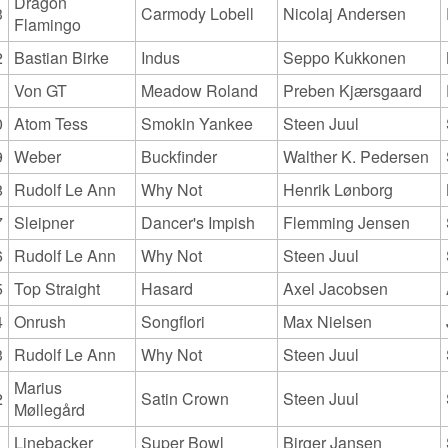
Dragon
3
Carmody Lobell
Nicolaj Andersen
Flamingo
2
Bastian Birke
Indus
Seppo Kukkonen
1
Von GT
Meadow Roland
Preben Kjærsgaard
0
Atom Tess
Smokin Yankee
Steen Juul
9
Weber
Buckfinder
Walther K. Pedersen
8
Rudolf Le Ann
Why Not
Henrik Lønborg
7
Sleipner
Dancer's Impish
Flemming Jensen
6
Rudolf Le Ann
Why Not
Steen Juul
5
Top Straight
Hasard
Axel Jacobsen
4
Onrush
Songflori
Max Nielsen
3
Rudolf Le Ann
Why Not
Steen Juul
Marius
2
Satin Crown
Steen Juul
Møllegård
1
Linebacker
Super Bowl
Birger Jansen