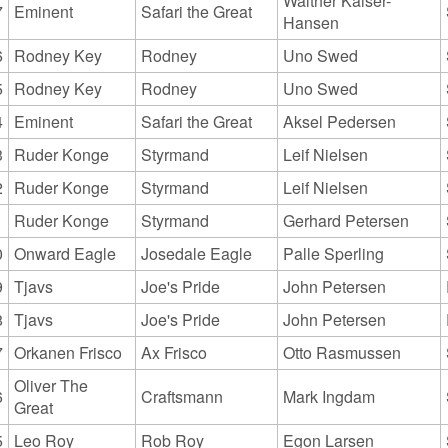
Walther Kaiser-
7
Eminent
Safari the Great
Hansen
6
Rodney Key
Rodney
Uno Swed
5
Rodney Key
Rodney
Uno Swed
4
Eminent
Safari the Great
Aksel Pedersen
3
Ruder Konge
Styrmand
Leif Nielsen
2
Ruder Konge
Styrmand
Leif Nielsen
1
Ruder Konge
Styrmand
Gerhard Petersen
0
Onward Eagle
Josedale Eagle
Palle Sperling
9
Tjavs
Joe's Pride
John Petersen
8
Tjavs
Joe's Pride
John Petersen
7
Orkanen Frisco
Ax Frisco
Otto Rasmussen
Oliver The
6
Craftsmann
Mark Ingdam
Great
5
Leo Roy
Rob Roy
Egon Larsen