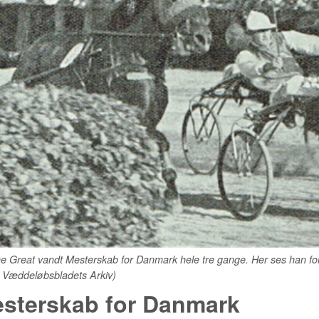
he Great vandt Mesterskab for Danmark hele tre gange. Her ses han fo
: Væddeløbsbladets Arkiv)
sterskab for Danmark