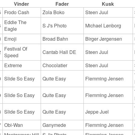
Vinder
Fader
Kusk
5
Frodo Cash
Zola Boko
Steen Juul
Eddie The
4
S J's Photo
Michael Lønborg
Eagle
3
Emoji
Broad Bahn
Birger Jørgensen
Festival Of
2
Cantab Hall DE
Steen Juul
Speed
1
Extreme
Chocolatier
Steen Juul
0
Slide So Easy
Quite Easy
Flemming Jensen
9
Slide So Easy
Quite Easy
Flemming Jensen
8
Slide So Easy
Quite Easy
Jeppe Juel
7
Obi-Wan
Ganymede
Flemming Jensen
6
Montgomery Hill
S J's Photo
Flemming Jensen