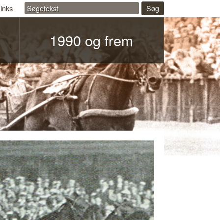
inks
Søg
1990 og frem