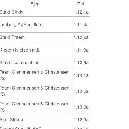
Ejer
Tid
Stald Cindy
1.12,1a
Lønborg ApS m. flere
1.11,4a
Stald Praëm
1.12,2a
Kirsten Nielsen m.fl.
1.11,9a
Stald Cosmopolitan
1.10,9a
Team Clemmensen & Christensen
1.14,1a
I/S
Team Clemmensen & Christensen
1.13,5a
I/S
Team Clemmensen & Christensen
1.13,0a
I/S
Stall Sirena
1.12,5a
Stutteri Sun Hill ApS
1.13,6a