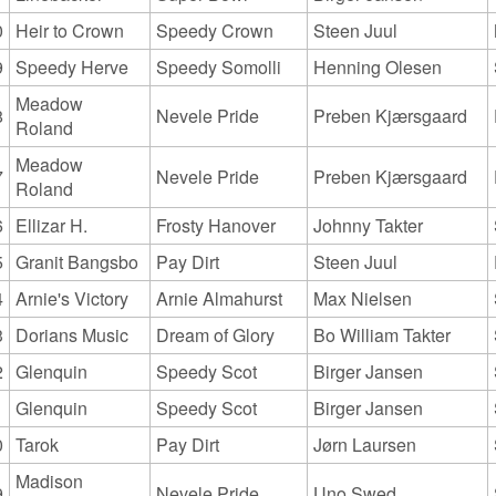
0
Heir to Crown
Speedy Crown
Steen Juul
9
Speedy Herve
Speedy Somolli
Henning Olesen
Meadow
8
Nevele Pride
Preben Kjærsgaard
Roland
Meadow
7
Nevele Pride
Preben Kjærsgaard
Roland
6
Ellizar H.
Frosty Hanover
Johnny Takter
5
Granit Bangsbo
Pay Dirt
Steen Juul
4
Arnie's Victory
Arnie Almahurst
Max Nielsen
3
Dorians Music
Dream of Glory
Bo William Takter
2
Glenquin
Speedy Scot
Birger Jansen
1
Glenquin
Speedy Scot
Birger Jansen
0
Tarok
Pay Dirt
Jørn Laursen
Madison
9
Nevele Pride
Uno Swed