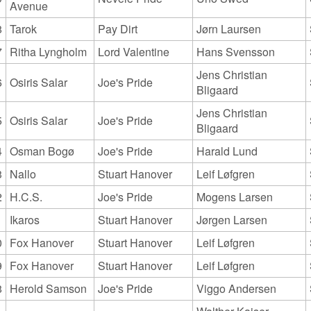
Avenue
8
Tarok
Pay Dirt
Jørn Laursen
7
Ritha Lyngholm
Lord Valentine
Hans Svensson
Jens Christian
6
Osiris Salar
Joe's Pride
Bligaard
Jens Christian
5
Osiris Salar
Joe's Pride
Bligaard
4
Osman Bogø
Joe's Pride
Harald Lund
3
Nallo
Stuart Hanover
Leif Løfgren
2
H.C.S.
Joe's Pride
Mogens Larsen
1
Ikaros
Stuart Hanover
Jørgen Larsen
0
Fox Hanover
Stuart Hanover
Leif Løfgren
9
Fox Hanover
Stuart Hanover
Leif Løfgren
8
Herold Samson
Joe's Pride
Viggo Andersen