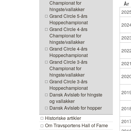
Championat for
År
hingste/vallakker
202
Grand Circle 5-års
Hoppechampionat
202
Grand Circle 4-års
Championat for
202
hingste/vallakker
Grand Circle 4-års
202
Hoppechampionat
Grand Circle 3-års
202
Championat for
hingste/vallakker
202
Grand Circle 3-års
Hoppechampionat
201
Dansk Avlsløb for hingste
og vallakker
Dansk Avlsløb for hopper
201
Historiske artikler
201
Om Travsportens Hall of Fame
201